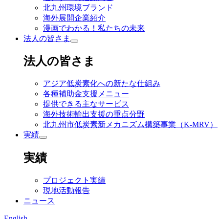
北九州環境ブランド
海外展開企業紹介
漫画でわかる！私たちの未来
法人の皆さま
法人の皆さま
アジア低炭素化への新たな仕組み
各種補助金支援メニュー
提供できる主なサービス
海外技術輸出支援の重点分野
北九州市低炭素新メカニズム構築事業（K-MRV）
実績
実績
プロジェクト実績
現地活動報告
ニュース
English