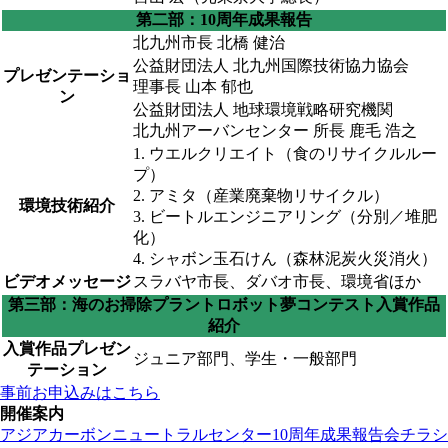
第二部：10周年成果報告
北九州市長 北橋 健治
公益財団法人 北九州国際技術協力協会
プレゼンテーショ
理事長 山本 郁也
ン
公益財団法人 地球環境戦略研究機関
北九州アーバンセンター 所長 鹿毛 浩之
1. ウエルクリエイト（食のリサイクルルー
プ）
2. アミタ（産業廃棄物リサイクル）
環境技術紹介
3. ビートルエンジニアリング（分別／堆肥
化）
4. シャボン玉石けん（森林泥炭火災消火）
ビデオメッセージ
スラバヤ市長、ダバオ市長、環境省ほか
第三部：海のお掃除プラントロボット夢コンテスト入賞作品
紹介
入賞作品プレゼン
ジュニア部門、学生・一般部門
テーション
事前お申込みはこちら
開催案内
アジアカーボンニュートラルセンター10周年成果報告会チラシ