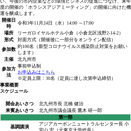
い、今後の市内企業などの環境ビジネスの促進につなげ、来年
度の開催の「ホラシスアジアミーティング」の開催に向けた機
運を醸成します。
開催日
令和3年11月24日（水）14:00 ～17:00
時
場所
リーガロイヤルホテル小倉（小倉北区浅野2-14-2）
形式
対面方式（開催後に一部分をオンライン配信）
約100名（新型コロナウイルス感染防止対策をお願い
参加数
します）
主催
北九州市
事前申込制
参加方
お申込みはこちら
法
※定員上限：30名（定員に達し次第申込締切）
事業概要
スケジュール
開会あいさつ
北九州市長 北橋 健治
来賓あいさつ
北九州市議会議長 鷹木 研一郎
第一部
アジアカーボンニュートラルセンター長 小
基調講演
宮山 宏（元東京大学総長）