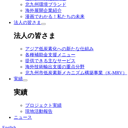
北九州環境ブランド
海外展開企業紹介
漫画でわかる！私たちの未来
法人の皆さま
法人の皆さま
アジア低炭素化への新たな仕組み
各種補助金支援メニュー
提供できる主なサービス
海外技術輸出支援の重点分野
北九州市低炭素新メカニズム構築事業（K-MRV）
実績
実績
プロジェクト実績
現地活動報告
ニュース
English